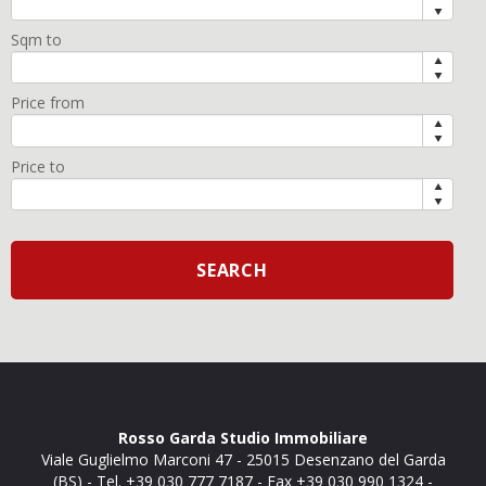
Sqm to
Price from
Price to
Rosso Garda Studio Immobiliare
Viale Guglielmo Marconi 47
-
25015
Desenzano del Garda
(BS)
- Tel.
+39 030 777 7187
- Fax +39 030 990 1324 -