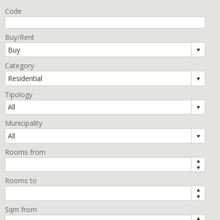
Code
Buy/Rent
Category
Tipology
Municipality
Rooms from
Rooms to
Sqm from