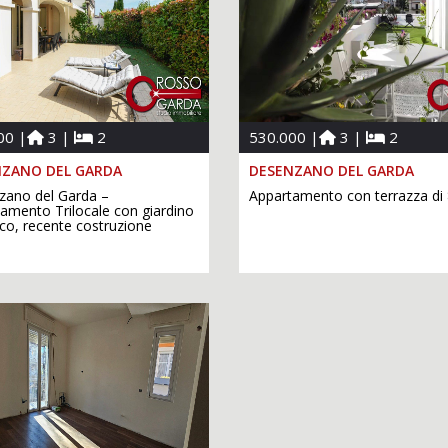
00 |
3 |
2
530.000 |
3 |
2
ZANO DEL GARDA
DESENZANO DEL GARDA
ano del Garda –
Appartamento con terrazza d
amento Trilocale con giardino
ico, recente costruzione