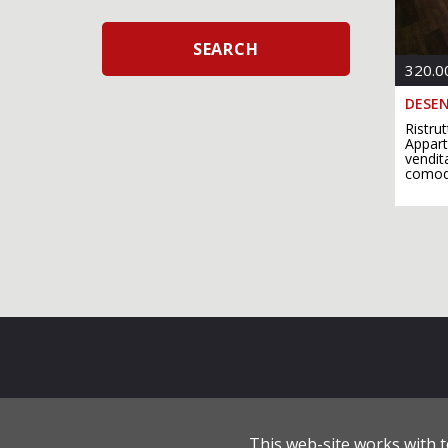
320.0
DESEN
Ristru
Appart
vendit
comodo
Viale Guglielmo Marconi 47
-
2501
This web-site works with t