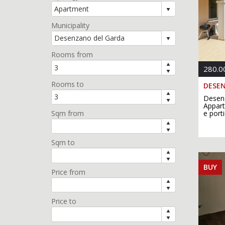
Municipality
Rooms from
280.0
Rooms to
DESEN
Desenz
Appart
Sqm from
e port
Sqm to
BUY
Price from
Price to