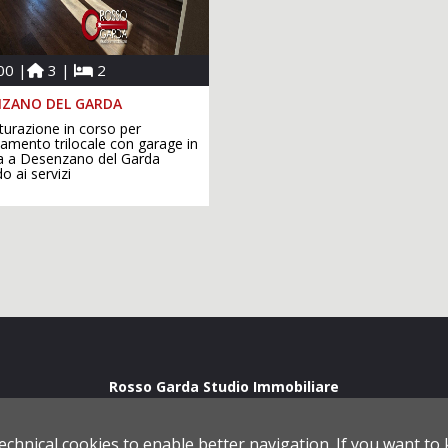
00 |
3 |
2
ZANO DEL GARDA
tturazione in corso per
amento trilocale con garage in
a a Desenzano del Garda
 ai servizi
Rosso Garda Studio Immobiliare
5
Desenzano del Garda
(BS)
- Tel.
+39 030 777 7187
- Fax +39 030 9
P.IVA 02175920988 -
privacy
-
cookies policy
-
powered by Cometa Immobiliar
echnical cookies to enable better navigation. If you want 